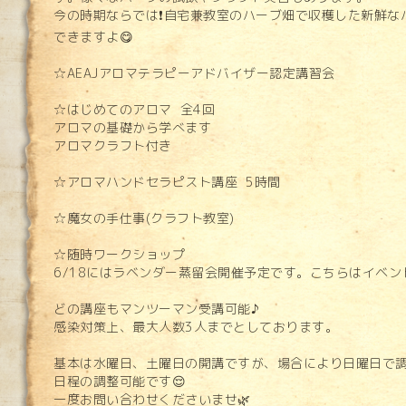
今の時期ならでは❗自宅兼教室のハーブ畑で収穫した新鮮な
できますよ😋
☆AEAJアロマテラピーアドバイザー認定講習会
☆はじめてのアロマ 全4回
アロマの基礎から学べます
アロマクラフト付き
☆アロマハンドセラピスト講座 5時間
☆魔女の手仕事(クラフト教室)
☆随時ワークショップ
6/18にはラベンダー蒸留会開催予定です。こちらはイベ
どの講座もマンツーマン受講可能♪
感染対策上、最大人数3人までとしております。
基本は水曜日、土曜日の開講ですが、場合により日曜日で
日程の調整可能です😌
一度お問い合わせくださいませ🌿