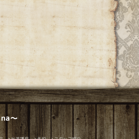
na～
ア
出張講座
予約
スタッフ紹介