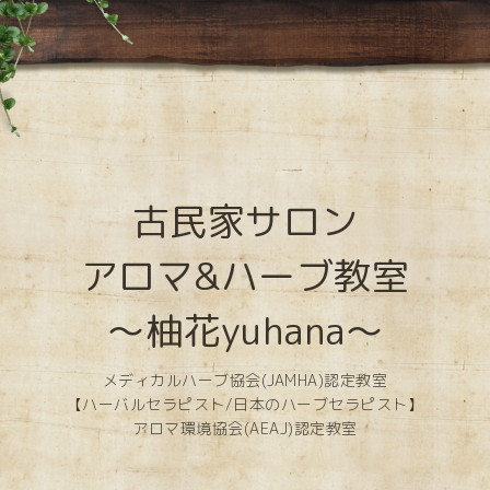
古民家サロン
アロマ&ハーブ教室
～柚花yuhana～
メディカルハーブ協会(JAMHA)認定教室
【ハーバルセラピスト/日本のハーブセラピスト】
アロマ環境協会(AEAJ)認定教室