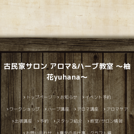
古民家サロン アロマ&ハーブ教室 ～柚
花yuhana～
トップページ
お知らせ
イベント予約
ワークショップ
ハーブ講座
アロマ講座
アロマケア
出張講座
予約
スタッフ紹介
教室/サロン情報
お問い合わせ
魔女の手仕事・クラフト編