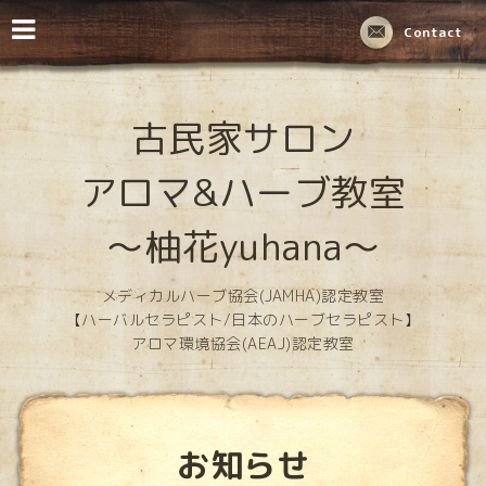
Contact
古民家サロン
アロマ&ハーブ教室
～柚花yuhana～
メディカルハーブ協会(JAMHA)認定教室
【ハーバルセラピスト/日本のハーブセラピスト】
アロマ環境協会(AEAJ)認定教室
お知らせ